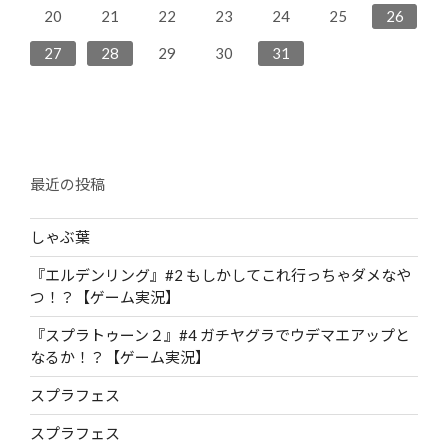
23
25
28
24
26
22
24
27
27
23
28
24
20
21
22
23
24
25
26
30
31
29
30
31
27
28
29
30
31
最近の投稿
しゃぶ葉
『エルデンリング』#2 もしかしてこれ行っちゃダメなや
つ！？【ゲーム実況】
『スプラトゥーン２』#4 ガチヤグラでウデマエアップと
なるか！？【ゲーム実況】
スプラフェス
スプラフェス