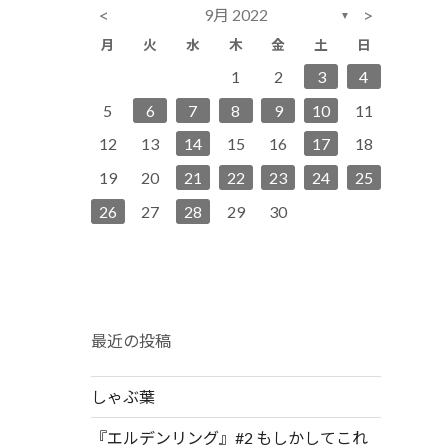
<
>
9月 2022
▼
月
火
水
木
金
土
日
1
6
2
4
2
5
5
1
4
6
2
2
7
3
5
1
3
6
6
2
5
7
3
1
2
3
4
13
11
12
12
11
13
8
9
7
9
8
9
14
10
12
10
13
13
12
14
10
9
8
9
5
6
7
8
9
10
11
15
20
16
18
14
16
19
19
15
18
20
16
16
21
17
19
15
17
20
20
16
19
21
17
12
13
14
15
16
17
18
22
27
23
25
21
23
26
26
22
25
27
23
23
28
24
26
22
24
27
27
23
26
28
24
19
20
21
22
23
24
25
29
30
28
30
29
30
30
31
29
30
31
26
27
28
29
30
最近の投稿
しゃぶ葉
『エルデンリング』#2 もしかしてこれ