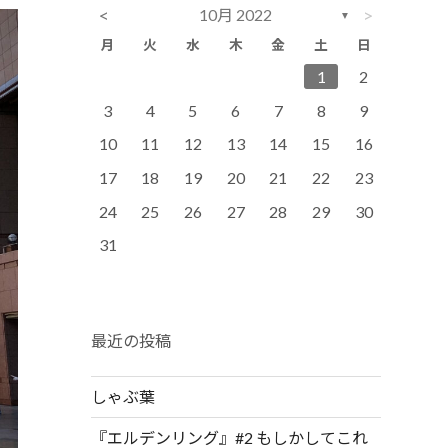
<
>
10月 2022
▼
月
火
水
木
金
土
日
3
6
2
4
2
5
5
1
4
6
2
4
7
3
5
1
3
6
6
2
5
7
3
1
2
10
13
11
12
12
11
13
9
7
9
8
9
11
14
10
12
10
13
13
12
14
10
8
9
3
4
5
6
7
8
9
17
20
16
18
14
16
19
19
15
18
20
16
18
21
17
19
15
17
20
20
16
19
21
17
10
11
12
13
14
15
16
24
27
23
25
21
23
26
26
22
25
27
23
25
28
24
26
22
24
27
27
23
26
28
24
17
18
19
20
21
22
23
30
28
30
29
30
31
29
30
31
24
25
26
27
28
29
30
31
最近の投稿
しゃぶ葉
『エルデンリング』#2 もしかしてこれ