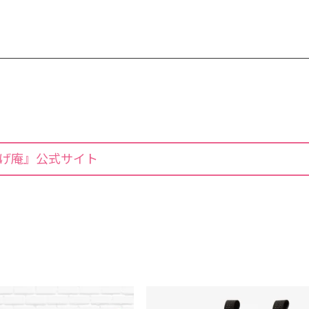
1
1
2
1
1
2
3
1
2
2
1
3
1
4
2
3
3
2
4
2
5
1
3
1
4
4
3
5
1
5
8
4
6
2
4
7
7
3
6
8
4
6
9
5
7
3
5
8
8
4
7
9
5
10
10
7
6
8
4
6
9
9
5
8
6
11
10
10
11
8
7
9
5
7
6
9
7
12
10
11
11
10
12
9
8
6
8
7
8
12
15
11
13
11
14
14
10
13
15
11
9
13
16
12
14
10
12
15
15
11
14
16
12
14
17
13
15
11
13
16
16
12
15
17
13
15
18
14
16
12
14
17
17
13
16
18
14
16
19
15
17
13
15
18
18
14
17
19
15
19
22
18
20
16
18
21
21
17
20
22
18
20
23
19
21
17
19
22
22
18
21
23
19
21
24
20
22
18
20
23
23
19
22
24
20
22
25
21
23
19
21
24
24
20
23
25
21
23
26
22
24
20
22
25
25
21
24
26
22
26
29
25
27
23
25
28
28
24
27
29
25
27
30
26
28
24
26
29
25
28
30
26
28
31
27
29
25
27
30
26
29
27
29
28
30
26
28
31
27
30
28
30
29
27
29
28
31
29
げ庵』公式サイト
30
31
31