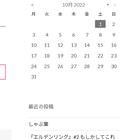
<
>
10月 2022
▼
月
火
水
木
金
土
日
3
6
2
4
2
5
5
1
4
6
2
4
7
3
5
1
3
6
6
2
5
7
3
1
2
10
13
11
12
12
11
13
9
7
9
8
9
11
14
10
12
10
13
13
12
14
10
8
9
3
4
5
6
7
8
9
17
20
16
18
14
16
19
19
15
18
20
16
18
21
17
19
15
17
20
20
16
19
21
17
10
11
12
13
14
15
16
24
27
23
25
21
23
26
26
22
25
27
23
25
28
24
26
22
24
27
27
23
26
28
24
17
18
19
20
21
22
23
30
28
30
29
30
31
29
30
31
24
25
26
27
28
29
30
31
最近の投稿
しゃぶ葉
『エルデンリング』#2 もしかしてこれ