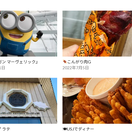
ガン マーヴェリック』
こんがり肉G
1日
2022年7月5日
 ラテ
🍽USJでディナー