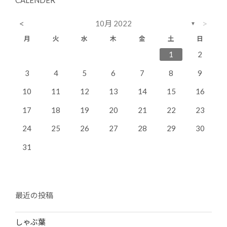
<
>
10月 2022
▼
月
火
水
木
金
土
日
4
7
3
5
1
3
6
6
2
5
7
3
1
2
11
14
10
12
10
13
13
12
14
10
8
9
3
4
5
6
7
8
9
18
21
17
19
15
17
20
20
16
19
21
17
10
11
12
13
14
15
16
25
28
24
26
22
24
27
27
23
26
28
24
17
18
19
20
21
22
23
31
29
30
31
24
25
26
27
28
29
30
31
最近の投稿
しゃぶ葉