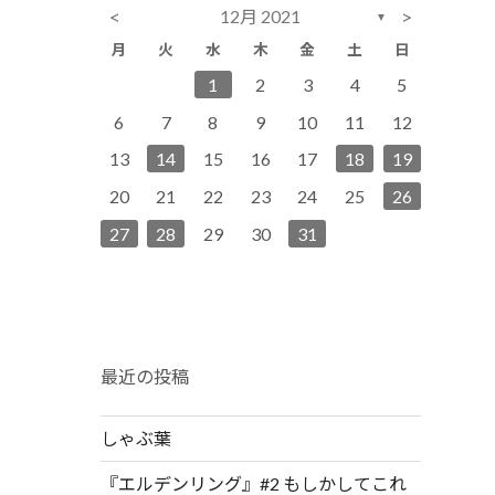
<
>
12月 2021
▼
月
火
水
木
金
土
日
1
3
6
2
4
2
5
5
1
6
2
2
4
7
3
5
1
3
6
6
2
7
3
1
2
3
4
5
10
13
11
12
12
13
8
9
7
9
8
9
11
14
10
12
10
13
13
14
10
9
8
9
6
7
8
9
10
11
12
15
17
20
16
18
14
16
19
19
15
20
16
16
18
21
17
19
15
17
20
20
16
21
17
13
14
15
16
17
18
19
22
24
27
23
25
21
23
26
26
22
27
23
23
25
28
24
26
22
24
27
27
23
28
24
20
21
22
23
24
25
26
29
30
28
30
29
30
30
31
29
30
31
27
28
29
30
31
最近の投稿
しゃぶ葉
『エルデンリング』#2 もしかしてこれ