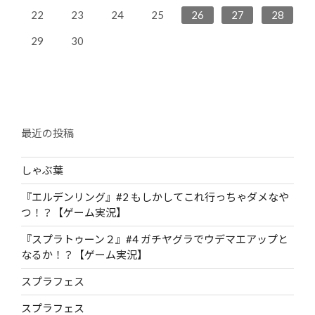
23
25
28
24
26
22
24
27
27
23
26
24
22
23
24
25
26
27
28
30
31
29
30
31
29
30
最近の投稿
しゃぶ葉
『エルデンリング』#2 もしかしてこれ行っちゃダメなや
つ！？【ゲーム実況】
『スプラトゥーン２』#4 ガチヤグラでウデマエアップと
なるか！？【ゲーム実況】
スプラフェス
スプラフェス