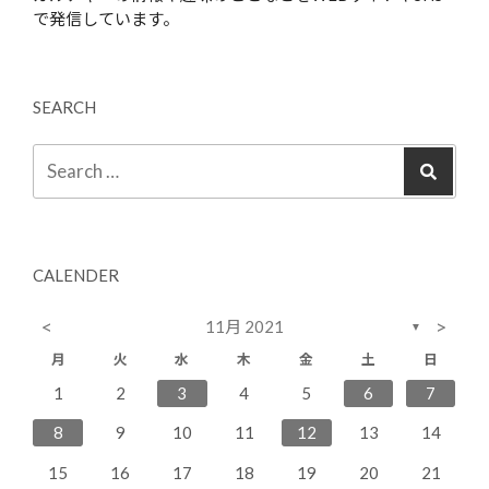
で発信しています。
SEARCH
CALENDER
<
>
11月 2021
▼
月
火
水
木
金
土
日
2
4
7
3
5
1
3
6
6
2
5
3
1
2
3
4
5
6
7
11
14
10
12
10
13
13
12
10
9
8
9
8
9
10
11
12
13
14
16
18
21
17
19
15
17
20
20
16
19
17
15
16
17
18
19
20
21