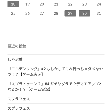
23
25
28
26
22
24
27
27
23
26
28
24
18
19
20
21
22
23
24
30
29
30
31
25
26
27
28
29
30
31
最近の投稿
しゃぶ葉
『エルデンリング』#2 もしかしてこれ行っちゃダメなや
つ！？【ゲーム実況】
『スプラトゥーン２』#4 ガチヤグラでウデマエアップと
なるか！？【ゲーム実況】
スプラフェス
スプラフェス