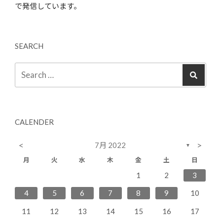
で発信しています。
SEARCH
CALENDER
<
>
7月 2022
▼
月
火
水
木
金
土
日
2
4
7
5
1
3
6
6
2
5
7
3
1
2
3
11
14
12
10
13
13
12
14
10
9
8
9
4
5
6
7
8
9
10
16
18
21
19
15
17
20
20
16
19
21
17
11
12
13
14
15
16
17