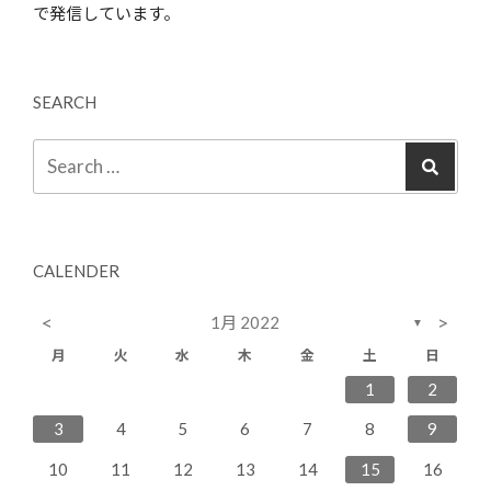
で発信しています。
SEARCH
CALENDER
<
>
1月 2022
▼
月
火
水
木
金
土
日
2
4
7
3
5
1
3
6
6
5
7
3
1
2
11
14
10
12
10
13
13
12
14
10
9
8
3
4
5
6
7
8
9
16
18
21
17
19
15
17
20
20
19
21
17
10
11
12
13
14
15
16