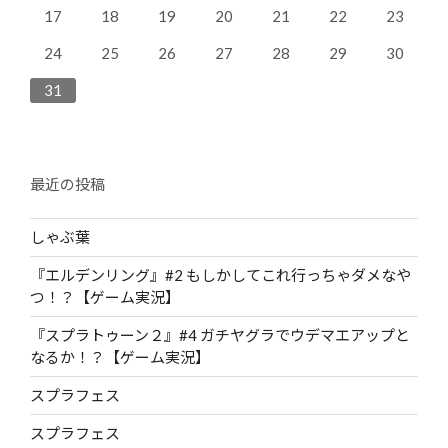
23
25
28
24
26
22
24
27
27
26
28
24
17
18
19
20
21
22
23
30
31
29
31
24
25
26
27
28
29
30
31
最近の投稿
しゃぶ葉
『エルデンリング』#2 もしかしてこれ行っちゃダメなや
つ！？【ゲーム実況】
『スプラトゥーン２』#4 ガチヤグラでウデマエアップと
なるか！？【ゲーム実況】
スプラフェス
スプラフェス