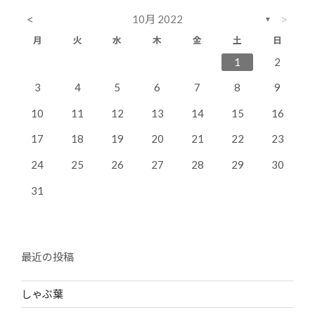
<
>
10月 2022
▼
月
火
水
木
金
土
日
4
7
3
5
1
3
6
6
2
5
7
3
1
2
11
14
10
12
10
13
13
12
14
10
8
9
3
4
5
6
7
8
9
18
21
17
19
15
17
20
20
16
19
21
17
10
11
12
13
14
15
16
25
28
24
26
22
24
27
27
23
26
28
24
17
18
19
20
21
22
23
31
29
30
31
24
25
26
27
28
29
30
31
最近の投稿
しゃぶ葉