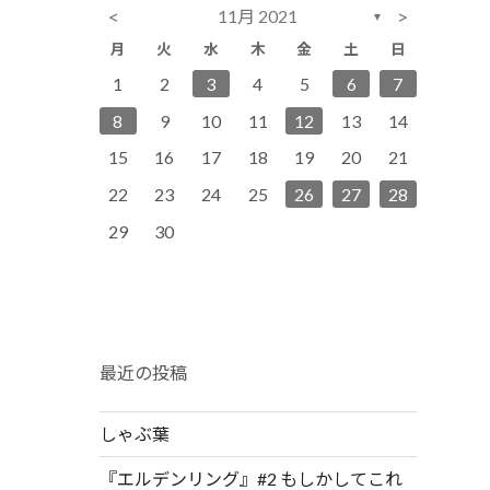
<
>
11月 2021
▼
月
火
水
木
金
土
日
1
3
6
2
4
2
5
5
1
4
2
2
4
7
3
5
1
3
6
6
2
5
3
1
2
3
4
5
6
7
10
13
11
12
12
11
8
9
7
9
8
9
11
14
10
12
10
13
13
12
10
9
8
9
8
9
10
11
12
13
14
15
17
20
16
18
14
16
19
19
15
18
16
16
18
21
17
19
15
17
20
20
16
19
17
15
16
17
18
19
20
21
22
24
27
23
25
21
23
26
26
22
25
23
23
25
28
24
26
22
24
27
27
23
26
24
22
23
24
25
26
27
28
29
30
28
30
29
30
30
31
29
30
31
29
30
最近の投稿
しゃぶ葉
『エルデンリング』#2 もしかしてこれ